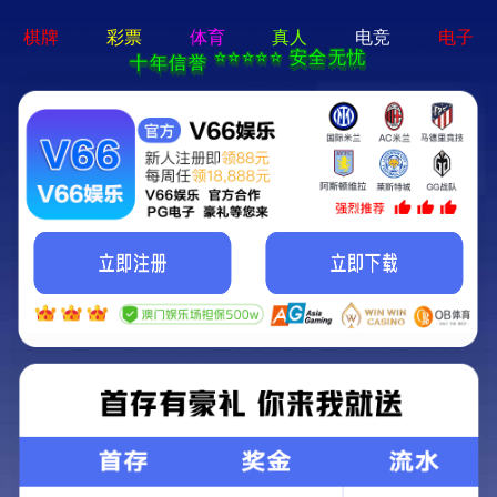
优德88(中国区)官方网站