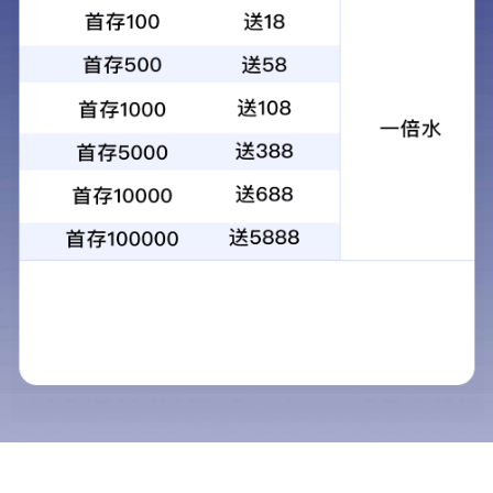
INTROD
简介
大数据专委会
基于构建“预防接种+互联网”
健康科普基地
式丰富、内容精良的行业公益项
信息安全建设
LATEST
最新动态
公益脚步