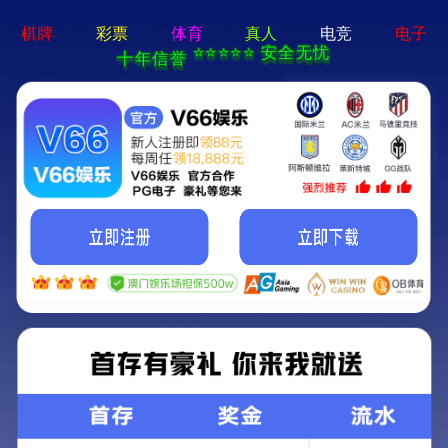
优德88(中国区)官方网站